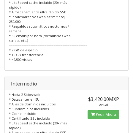
* LiteSpeed cache incluido (20x más
rápido)
* Almacenamiento ultra rápido SSD
* inodes (archivos web permitidos)
250,000
* Respaldos automáticos nocturnos /
semanal
* 50 emails por hora (formularios web,
scripts, etc.)
============================================
* 2 GB de espacio
* 10 GB transferencia
* ~2,500 visitas
Intermedio
* Hasta 2 Sitios web
$3,420.00MXP
* Datacenter en EU
* Alias de dominios incluidos
Anual
* Subdominios incluidos
* Cpanel incluido
Pedir Ahora
* Certificado SSL incluido
* LiteSpeed cache incluido (20x más
rápido)
* Almacenamiento ultra rápido SSD