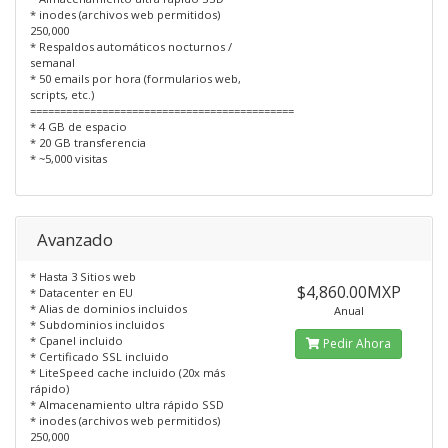
* inodes (archivos web permitidos)
250,000
* Respaldos automáticos nocturnos /
semanal
* 50 emails por hora (formularios web,
scripts, etc.)
============================================
* 4 GB de espacio
* 20 GB transferencia
* ~5,000 visitas
Avanzado
* Hasta 3 Sitios web
$4,860.00MXP
* Datacenter en EU
* Alias de dominios incluidos
Anual
* Subdominios incluidos
* Cpanel incluido
Pedir Ahora
* Certificado SSL incluido
* LiteSpeed cache incluido (20x más
rápido)
* Almacenamiento ultra rápido SSD
* inodes (archivos web permitidos)
250,000