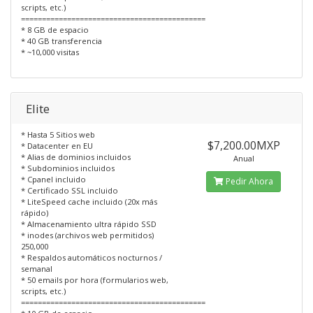
scripts, etc.)
============================================
* 8 GB de espacio
* 40 GB transferencia
* ~10,000 visitas
Elite
* Hasta 5 Sitios web
$7,200.00MXP
* Datacenter en EU
* Alias de dominios incluidos
Anual
* Subdominios incluidos
* Cpanel incluido
Pedir Ahora
* Certificado SSL incluido
* LiteSpeed cache incluido (20x más
rápido)
* Almacenamiento ultra rápido SSD
* inodes (archivos web permitidos)
250,000
* Respaldos automáticos nocturnos /
semanal
* 50 emails por hora (formularios web,
scripts, etc.)
============================================