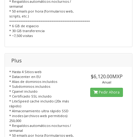
* Respaldos automáticos nocturnos /
semanal
* 50 emails por hora (formularios web,
scripts, etc.)
============================================
* 6 GB de espacio
* 30 GB transferencia
* ~7,500 visitas
Plus
* Hasta 4 Sitios web
$6,120.00MXP
* Datacenter en EU
* Alias de dominios incluidos
Anual
* Subdominios incluidos
* Cpanel incluido
Pedir Ahora
* Certificado SSL incluido
* LiteSpeed cache incluido (20x más
rápido)
* Almacenamiento ultra rápido SSD
* inodes (archivos web permitidos)
250,000
* Respaldos automáticos nocturnos /
semanal
* 50 emails por hora (formularios web,